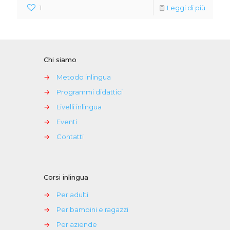
1
Leggi di più
Chi siamo
→
Metodo inlingua
→
Programmi didattici
→
Livelli inlingua
→
Eventi
→
Contatti
Corsi inlingua
→
Per adulti
→
Per bambini e ragazzi
→
Per aziende