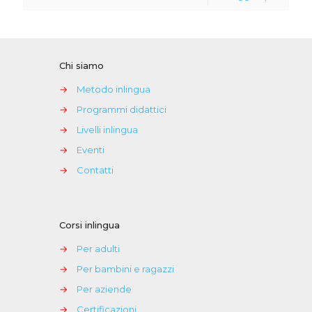
Chi siamo
→
Metodo inlingua
→
Programmi didattici
→
Livelli inlingua
→
Eventi
→
Contatti
Corsi inlingua
→
Per adulti
→
Per bambini e ragazzi
→
Per aziende
→
Certificazioni