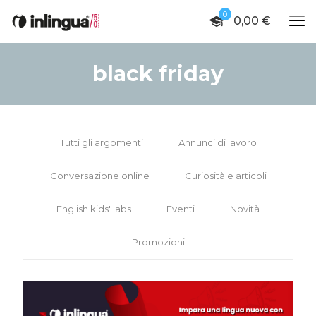
0
0,00
€
black friday
Tutti gli argomenti
Annunci di lavoro
Conversazione online
Curiosità e articoli
English kids' labs
Eventi
Novità
Promozioni