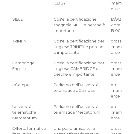
IELTS?
imam
ente
SIELE
Cos'è la certificazione
19/9/2
spagnola SIELE e perchè è
2 ore
importante
19.00
TRINITY
Cos'è la certificazione per
pross
l'inglese TRINITY e perchè
imam
è importante
ente
Cambridge
Cos'è la certificazione per
pross
English
l'inglese CAMBRIDGE e
imam
perché è importante
ente
eCampus
Parliamo dell'università
pross
telematica eCampus!
imam
ente
Università
Parliamo dell'università
pross
telematiche
telematica Mercatorum
imam
Mercatorum
ente
Offerta formativa
Una panoramica sulla
pross
linguistica 2022-
nostra offerta formativa
imam