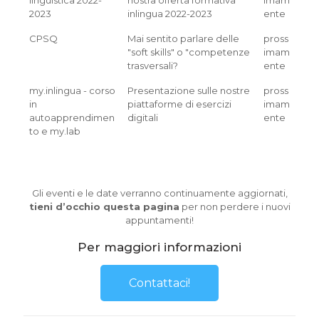
2023
inlingua 2022-2023
ente
CPSQ
Mai sentito parlare delle
pross
"soft skills" o "competenze
imam
trasversali?
ente
my.inlingua - corso
Presentazione sulle nostre
pross
in
piattaforme di esercizi
imam
autoapprendimen
digitali
ente
to e my.lab
Gli eventi e le date verranno continuamente aggiornati,
tieni d’occhio questa pagina
per non perdere i nuovi
appuntamenti!
Per maggiori informazioni
Contattaci!