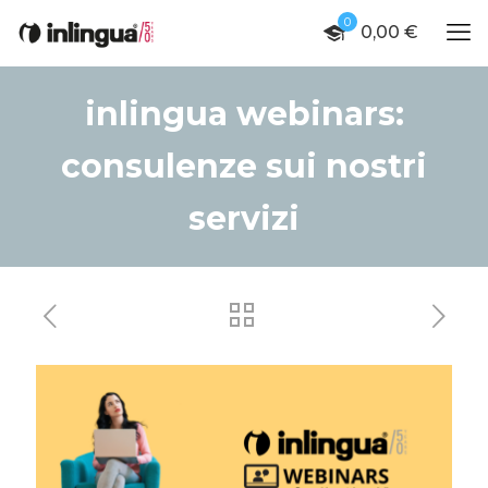
0
0,00
€
inlingua webinars:
consulenze sui nostri
servizi