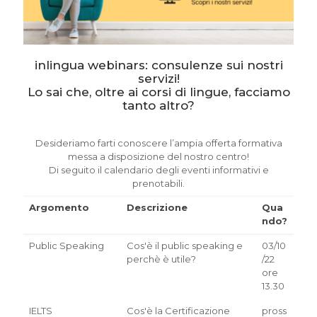
inlingua webinars: consulenze sui nostri
servizi!
Lo sai che, oltre ai corsi di lingue, facciamo
tanto altro?
Desideriamo farti conoscere l’ampia offerta formativa
messa a disposizione del nostro centro!
Di seguito il calendario degli eventi informativi e
prenotabili.
Argomento
Descrizione
Qua
ndo?
Argomento
Descrizione
Qua
Public Speaking
Cos'è il public speaking e
03/10
ndo?
perchè è utile?
/22
ore
13.30
IELTS
Cos'è la Certificazione
pross