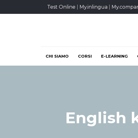
Test Online
|
My.inlingua
|
My.compa
CHI SIAMO
CORSI
E-LEARNING
English k