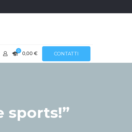
0
0,00
€
CONTATTI
e sports!”