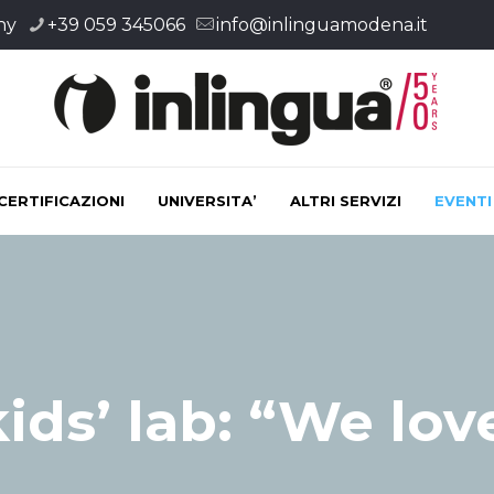
ny
+39 059 345066
info@inlinguamodena.it
CERTIFICAZIONI
UNIVERSITA’
ALTRI SERVIZI
EVENTI
ids’ lab: “We lov