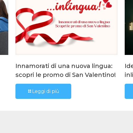
Innamorati di una nuova lingua:
Id
i
scopri le promo di San Valentino!
in
Leggi di più